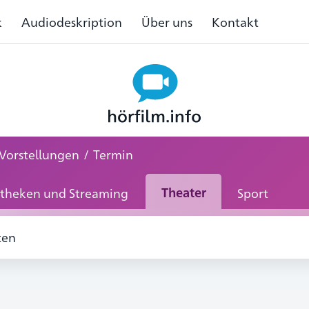
k
Audiodeskription
Über uns
Kontakt
Vorstellungen
/
Termin
theken und Streaming
Theater
Sport
ten